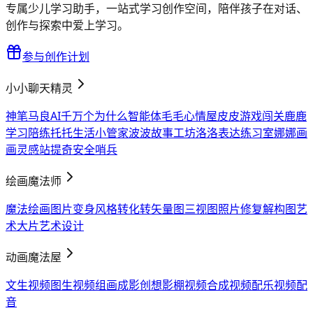
专属少儿学习助手，一站式学习创作空间，陪伴孩子在对话、
创作与探索中爱上学习。
参与创作计划
小小聊天精灵
神笔马良AI
千万个为什么智能体
毛毛心情屋
皮皮游戏闯关
鹿鹿
学习陪练
托托生活小管家
波波故事工坊
洛洛表达练习室
娜娜画
画灵感站
提奇安全哨兵
绘画魔法师
魔法绘画
图片变身
风格转化
转矢量图
三视图
照片修复
解构图
艺
术大片
艺术设计
动画魔法屋
文生视频
图生视频
组画成影
创想影棚
视频合成
视频配乐
视频配
音