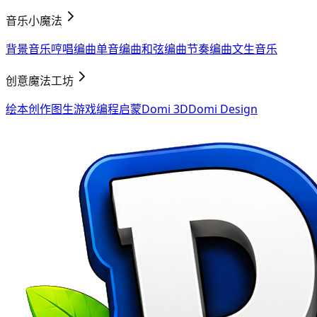
音乐小魔法
背景音乐
哼唱编曲
单音编曲
和弦编曲
节奏编曲
文生音乐
创意魔法工坊
绘本创作
图生游戏
编程启蒙
Domi 3D
Domi Design