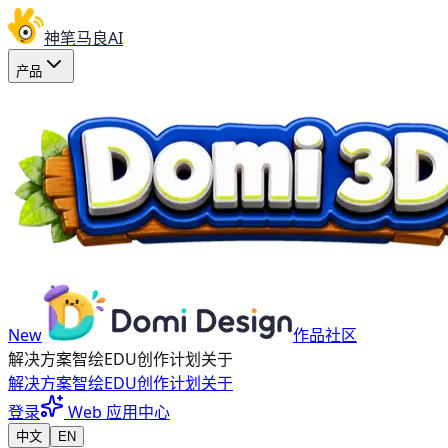
神笔马良AI
产品
New
作品社区
解决方案
智绘EDU
创作计划
关于
解决方案
智绘EDU
创作计划
关于
登录
Web 应用中心
中文
EN