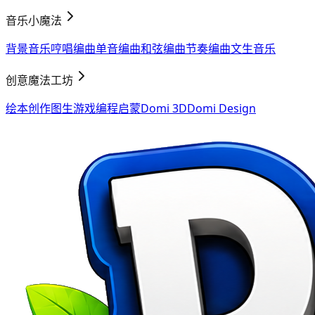
音乐小魔法
背景音乐
哼唱编曲
单音编曲
和弦编曲
节奏编曲
文生音乐
创意魔法工坊
绘本创作
图生游戏
编程启蒙
Domi 3D
Domi Design