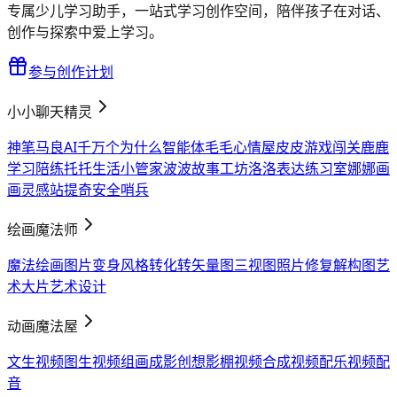
专属少儿学习助手，一站式学习创作空间，陪伴孩子在对话、
创作与探索中爱上学习。
参与创作计划
小小聊天精灵
神笔马良AI
千万个为什么智能体
毛毛心情屋
皮皮游戏闯关
鹿鹿
学习陪练
托托生活小管家
波波故事工坊
洛洛表达练习室
娜娜画
画灵感站
提奇安全哨兵
绘画魔法师
魔法绘画
图片变身
风格转化
转矢量图
三视图
照片修复
解构图
艺
术大片
艺术设计
动画魔法屋
文生视频
图生视频
组画成影
创想影棚
视频合成
视频配乐
视频配
音