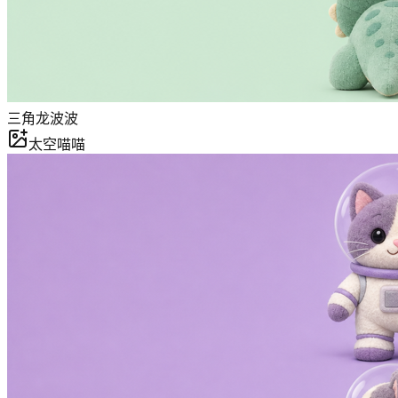
三角龙波波
太空喵喵