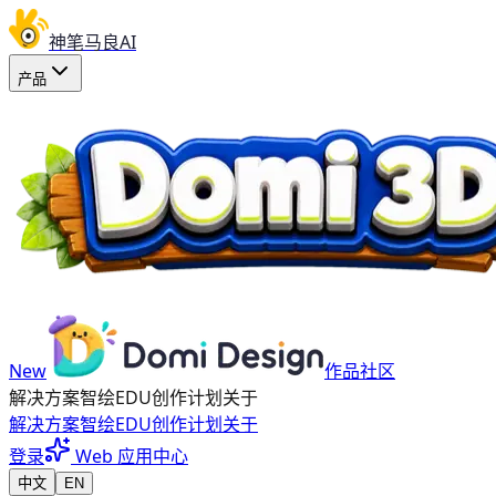
神笔马良AI
产品
New
作品社区
解决方案
智绘EDU
创作计划
关于
解决方案
智绘EDU
创作计划
关于
登录
Web 应用中心
中文
EN