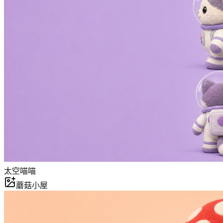
太空喵喵
蘑菇小屋