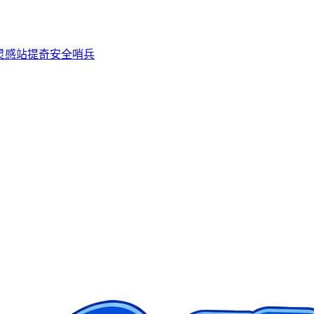
灵感站
提奇安全哨兵