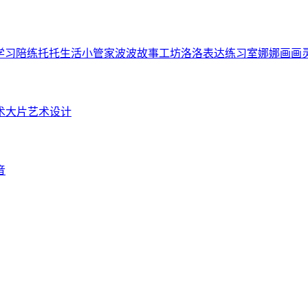
学习陪练
托托生活小管家
波波故事工坊
洛洛表达练习室
娜娜画画
术大片
艺术设计
音