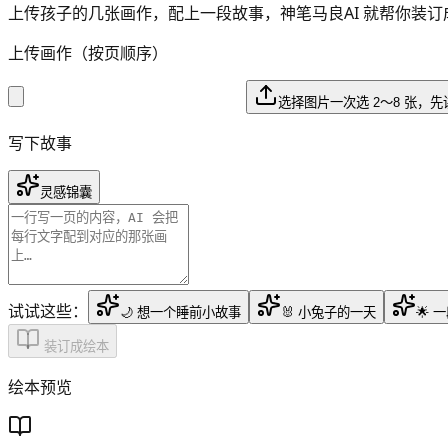
上传孩子的几张画作，配上一段故事，神笔马良AI 就帮你装
上传画作（按页顺序）
选择图片
一次选 2～8 张，
写下故事
灵感锦囊
试试这些：
🌙 想一个睡前小故事
🐰 小兔子的一天
🌟
装订成绘本
绘本预览