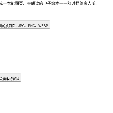
订成一本能翻页、会朗读的电子绘本——随时翻给家人听。
先讲的放前面
·
JPG、PNG、WEBP
 一段勇敢的冒险