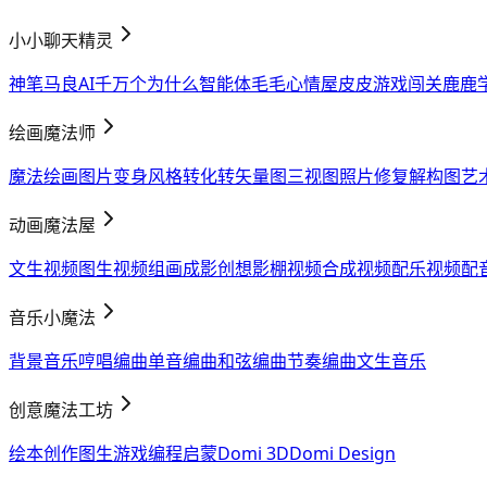
小小聊天精灵
神笔马良AI
千万个为什么智能体
毛毛心情屋
皮皮游戏闯关
鹿鹿
绘画魔法师
魔法绘画
图片变身
风格转化
转矢量图
三视图
照片修复
解构图
艺
动画魔法屋
文生视频
图生视频
组画成影
创想影棚
视频合成
视频配乐
视频配
音乐小魔法
背景音乐
哼唱编曲
单音编曲
和弦编曲
节奏编曲
文生音乐
创意魔法工坊
绘本创作
图生游戏
编程启蒙
Domi 3D
Domi Design