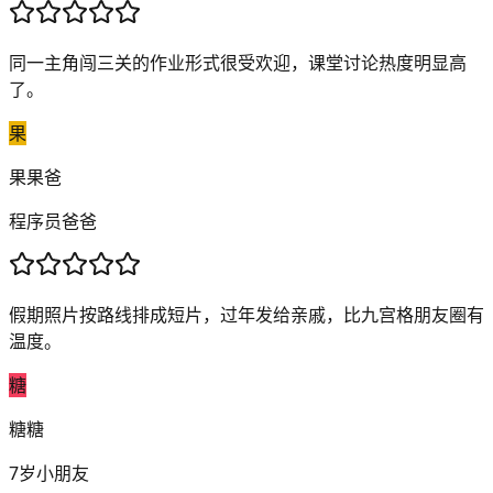
同一主角闯三关的作业形式很受欢迎，课堂讨论热度明显高
了。
果
果果爸
程序员爸爸
假期照片按路线排成短片，过年发给亲戚，比九宫格朋友圈有
温度。
糖
糖糖
7岁小朋友