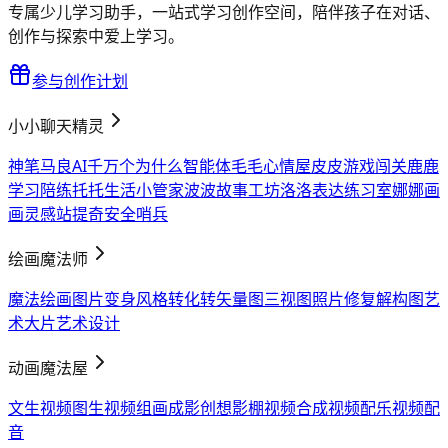
专属少儿学习助手，一站式学习创作空间，陪伴孩子在对话、
创作与探索中爱上学习。
参与创作计划
小小聊天精灵
神笔马良AI
千万个为什么智能体
毛毛心情屋
皮皮游戏闯关
鹿鹿
学习陪练
托托生活小管家
波波故事工坊
洛洛表达练习室
娜娜画
画灵感站
提奇安全哨兵
绘画魔法师
魔法绘画
图片变身
风格转化
转矢量图
三视图
照片修复
解构图
艺
术大片
艺术设计
动画魔法屋
文生视频
图生视频
组画成影
创想影棚
视频合成
视频配乐
视频配
音