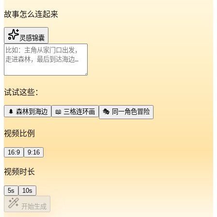
故事怎么连起来
灵感锦囊
试试这些：
🌲 森林到海边
📖 三格连环画
🎭 同一角色冒险
视频比例
16:9
9:16
视频时长
5s
10s
开始生成