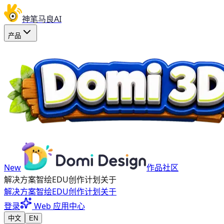
神笔马良AI
产品
New
作品社区
解决方案
智绘EDU
创作计划
关于
解决方案
智绘EDU
创作计划
关于
登录
Web 应用中心
中文
EN