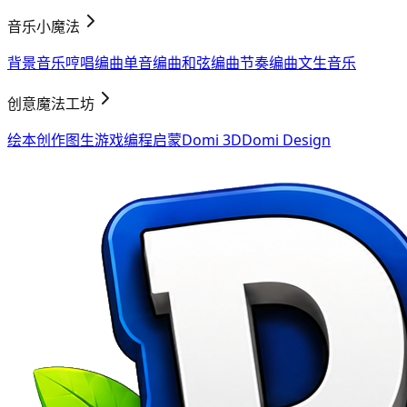
音乐小魔法
背景音乐
哼唱编曲
单音编曲
和弦编曲
节奏编曲
文生音乐
创意魔法工坊
绘本创作
图生游戏
编程启蒙
Domi 3D
Domi Design