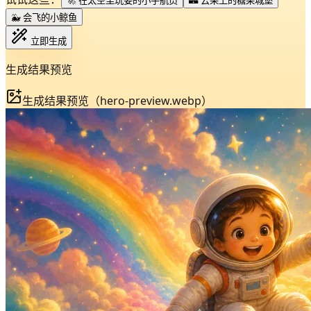
🚀 在太空里玩耍的小宇航员
🏰 云朵上的糖果城堡
🐳 会飞的小鲸鱼
立即生成
生成结果预览
生成结果预览（hero-preview.webp）