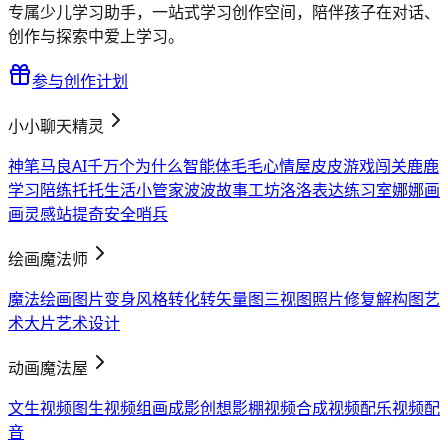
专属少儿学习助手，一站式学习创作空间，陪伴孩子在对话、
创作与探索中爱上学习。
参与创作计划
小小聊天精灵
神笔马良AI
千万个为什么智能体
毛毛心情屋
皮皮游戏闯关
鹿鹿
学习陪练
托托生活小管家
波波故事工坊
洛洛表达练习室
娜娜画
画灵感站
提奇安全哨兵
绘画魔法师
魔法绘画
图片变身
风格转化
转矢量图
三视图
照片修复
解构图
艺
术大片
艺术设计
动画魔法屋
文生视频
图生视频
组画成影
创想影棚
视频合成
视频配乐
视频配
音