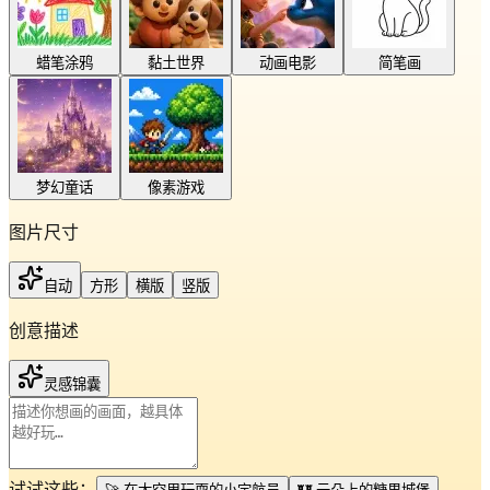
蜡笔涂鸦
黏土世界
动画电影
简笔画
梦幻童话
像素游戏
图片尺寸
自动
方形
横版
竖版
创意描述
灵感锦囊
试试这些：