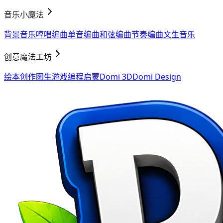
音乐小魔法
背景音乐
哼唱编曲
单音编曲
和弦编曲
节奏编曲
文生音乐
创意魔法工坊
绘本创作
图生游戏
编程启蒙
Domi 3D
Domi Design