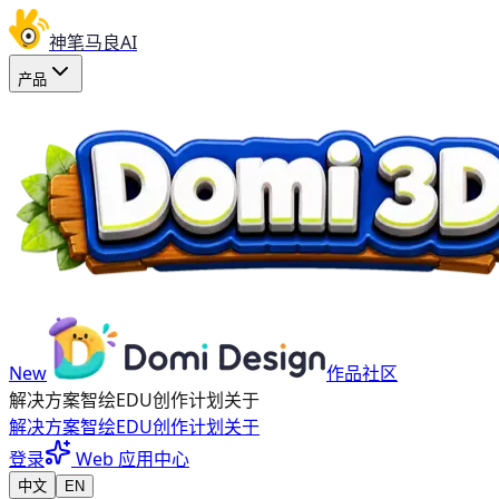
神笔马良AI
产品
New
作品社区
解决方案
智绘EDU
创作计划
关于
解决方案
智绘EDU
创作计划
关于
登录
Web 应用中心
中文
EN